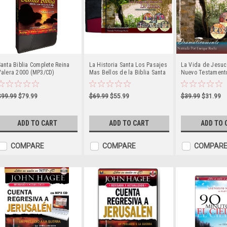
anta Biblia Complete Reina
La Historia Santa Los Pasajes
La Vida de Jesucr
Valera 2000 (MP3/CD)
Mas Bellos de la Biblia Santa
Nuevo Testament
(CD)
$99.99
$79.99
$69.99
$55.99
$39.99
$31.99
ADD TO CART
ADD TO CART
ADD TO 
COMPARE
COMPARE
COMPAR