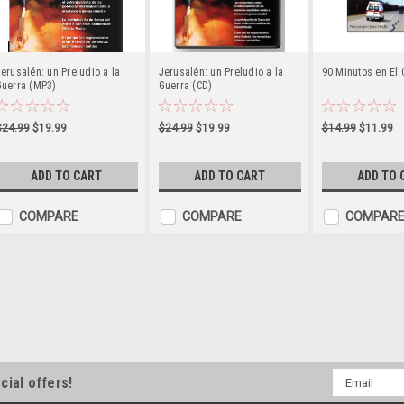
erusalén: un Preludio a la
Jerusalén: un Preludio a la
90 Minutos en El 
Guerra (MP3)
Guerra (CD)
$24.99
$19.99
$24.99
$19.99
$14.99
$11.99
ADD TO CART
ADD TO CART
ADD TO 
COMPARE
COMPARE
COMPAR
Santa Biblia Complete Rei
Dos Biblias Españolas Completas,
del Nuevo Testamento, en el fácil 
Email
2000 Version. Disfrute de la Palab
cial offers!
Address
versión popular de los 2000 Reina V