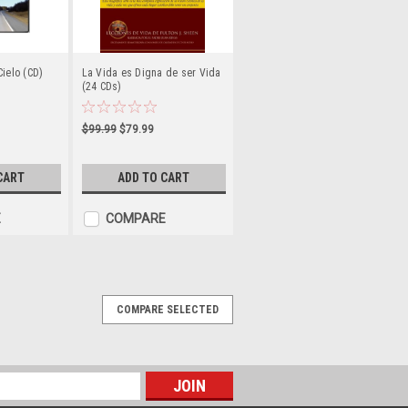
Cielo (CD)
La Vida es Digna de ser Vida
(24 CDs)
$99.99
$79.99
CART
ADD TO CART
E
COMPARE
COMPARE SELECTED
na Valera 2000 (MP3/CD)
 tanto del Antiguo Testamento como
de entender y disfrutar de Reina Valera
ra de Dios donde quiera que vaya. Esta
alera...