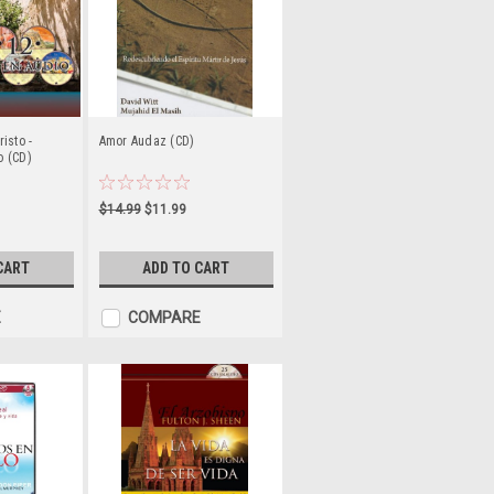
isto -
Amor Audaz (CD)
o (CD)
$14.99
$11.99
CART
ADD TO CART
E
COMPARE